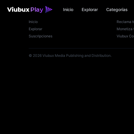
Viubux
Play
Inicio
Explorar
Categorías
Viubux Play
Creador
Inicio
Reclama t
Explorar
Monetiza 
Suscripciones
Viubux Co
©
2026
Viubux Media Publishing and Distribution.