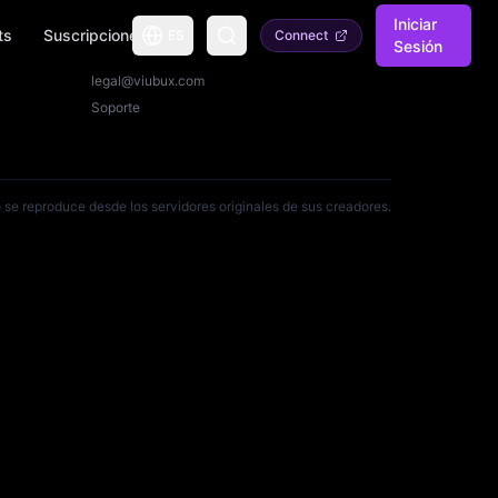
Iniciar
ts
Suscripciones
ES
Connect
Sesión
Contacto
legal@viubux.com
Soporte
 se reproduce desde los servidores originales de sus creadores.