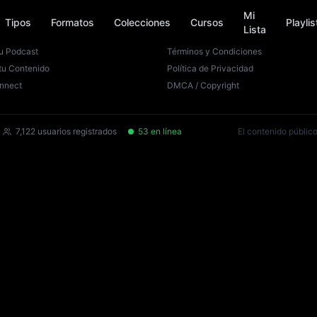
Mi
Tipos
Formatos
Colecciones
Cursos
Playlis
Lista
es
Legal
u Podcast
Términos y Condiciones
tu Contenido
Política de Privacidad
nnect
DMCA / Copyright
7,122
usuarios registrados
53
en línea
El contenido público