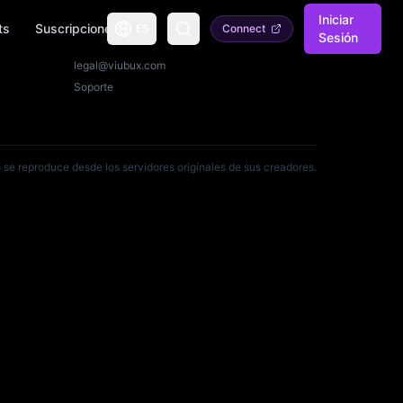
Iniciar
ts
Suscripciones
ES
Connect
Sesión
Contacto
legal@viubux.com
Soporte
 se reproduce desde los servidores originales de sus creadores.