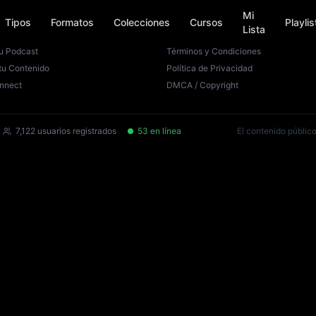
Mi
Tipos
Formatos
Colecciones
Cursos
Playlis
Lista
es
Legal
u Podcast
Términos y Condiciones
tu Contenido
Política de Privacidad
nnect
DMCA / Copyright
7,122
usuarios registrados
53
en línea
El contenido público