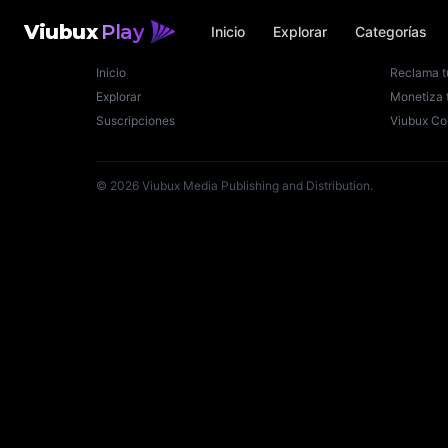
Viubux
Play
Inicio
Explorar
Categorías
Viubux Play
Creador
Inicio
Reclama t
Explorar
Monetiza 
Suscripciones
Viubux Co
©
2026
Viubux Media Publishing and Distribution.